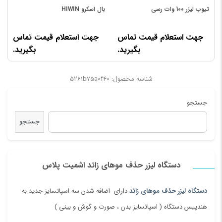
دیدگاه شما
*
تیوب لیزر 100 وات رسی
بال اسکرو HIWIN
ه
طول عمر طولانی
صنایع قابل اجرا:
جهت استعلام قیمت تماس
جهت استعلام قیمت تماس
تجهیزات لیزر صنعتی
بگیرید.
بگیرید.
وزن (کیلوگرم):
5 کیلوگرم
شناسه محصول: 5261b75a0f40
نام محصول:
جستجو
صفحه نمایش Ruida Rdc6445 Rdc6445g صفحه اصلی صفحه اصلی
جستجو
کنترل لیزر CNC Co2
نوع لیزر:
نام
*
لوله لیزر CO2 شیشه ای
دستگاه لیزر حذف موهای زائد اشمیت پلاس
طول موج:
10.60um
دستگاه لیزر حذف موهای زائد
دارای اضافه شدن سه اسپاتسایز جدید به
ایمیل
*
نرم افزار کاربردی:
هندپیس دستگاه ( اسپاتسایز بدن ، صورت و گوش و بینی )
RDWorks V8