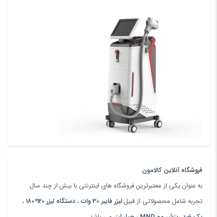
کاربرد:
برش لیزری ، حکاکی لیزری ، جوشکاری لیزر و غیره
ذخیره نام، ایمیل و وبسایت من در مرورگر برای زمانی که دوباره دیدگاهی
قالب پشتیبانی:
می‌نویسم.
DST PLT BMP DXF DWG AI و غیره
چند زبانه:
انگلیسی / اسپانا / روسی / پرتغالی و غیره
قطعات شامل:
پانل / صفحه اصلی / کابل USB / کابل شبکه
گواهینامه:
فروشگاه آنلاین
کالامون
به عنوان یکی از معتبرترین فروشگاه های اینترنتی با بیش از چند سال
تجربه شامل محصولاتی از قبیل:
لیزر فایبر 30 وات
،
دستگاه لیزر 120*180
،
پک ضد ریزش مو MND
،
چیلر لیزر
می باشد.