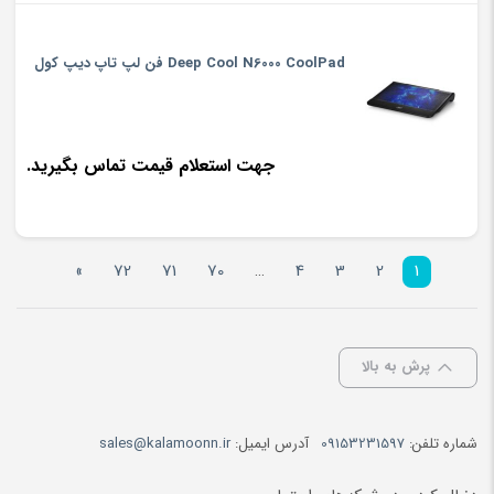
Deep Cool N6000 CoolPad فن لپ تاپ دیپ کول
جهت استعلام قیمت تماس بگیرید.
»
72
71
70
…
4
3
2
1
پرش به بالا
شماره تلفن:
09153231597
آدرس ایمیل:
sales@kalamoonn.ir