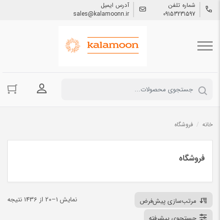
شماره تلفن
آدرس ایمیل
sales@kalamoonn.ir
09153231597
ورود به حسا
خانه
/
فروشگاه
فروشگاه
نمایش 1–20 از 1436 نتیجه
مرتب‌سازی پیش‌فرض
جستجوی پیشرفته