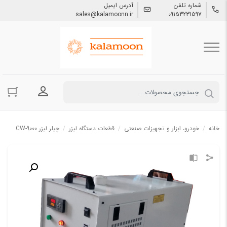
شماره تلفن
آدرس ایمیل
sales@kalamoonn.ir
09153231597
ورود به حسا
خانه
/
خودرو، ابزار و تجهیزات صنعتی
/
قطعات دستگاه لیزر
/
چیلر لیزر CW-9000