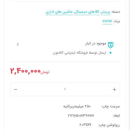
دسته:
پرینتر
,
کالاهای دیجیتال
,
ماشین های اداری
برند:
oscar
موجود در انبار
ارسال توسط فروشگاه اینترنتی کالامون
2,400,000
تومان
چاپگر
حرارتي
OSCAR
سرعت چاپ: 250 میلیمتربرثانیه
POS
ابعاد: 212x150x136mm
88N
رزولوشن چاپ: 203DPI