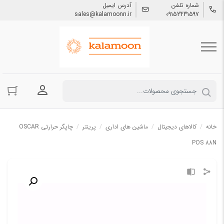
شماره تلفن
آدرس ایمیل
sales@kalamoonn.ir
09153231597
ورود به حسا
خانه
/
کالاهای دیجیتال
/
ماشین های اداری
/
پرینتر
/
چاپگر حرارتي OSCAR
POS 88N