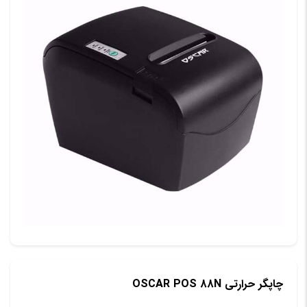
چاپگر حرارتي OSCAR POS 88N