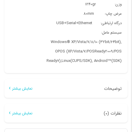
عدد
وزن: 1240gr
عرض چاپ: 80mm
درگاه ارتباطی: USB+Serial+Ethernet
سیستم عامل:
Windows® XP/Vista/7/8/10 (32bit/64bit),
OPOS (XP/Vista/7/POSReady2009/POS
Ready7),Linux(CUPS/SDK), Android™(SDK)
توضیحات
نمایش بیشتر
توضیحات
نظرات (0)
نمایش بیشتر
توانايي چاپ بيش از 100 كيلومتر توانایی برش بیش از يك میلیون قابلیت
هیچ دیدگاهی برای این محصول نوشته نشده است.