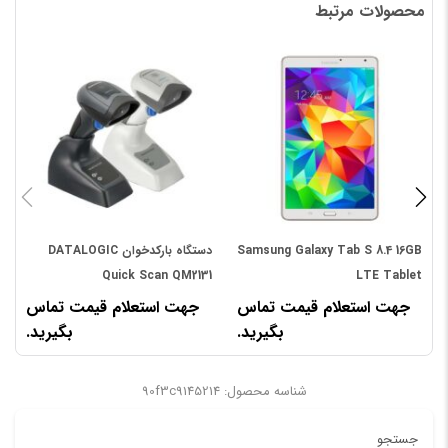
اتصال به کشو پول دارای کاتر کاغذ اتوماتیک
محصولات مرتبط
اولین کسی باشید که دیدگاهی می نویسد “چاپگر حرارتي
OSCAR POS 88N”
نشانی ایمیل شما منتشر نخواهد شد.
بخش‌های موردنیاز علامت‌گذاری
شده‌اند
*
امتیاز شما
*
دیدگاه شما
*
Samsung Galaxy Tab S 8.4 16GB
دستگاه بارکدخوان DATALOGIC
LTE Tablet
Quick Scan QM2131
0
جهت استعلام قیمت تماس
جهت استعلام قیمت تماس
بگیرید.
بگیرید.
شناسه محصول: 90f3c9145214
جستجو