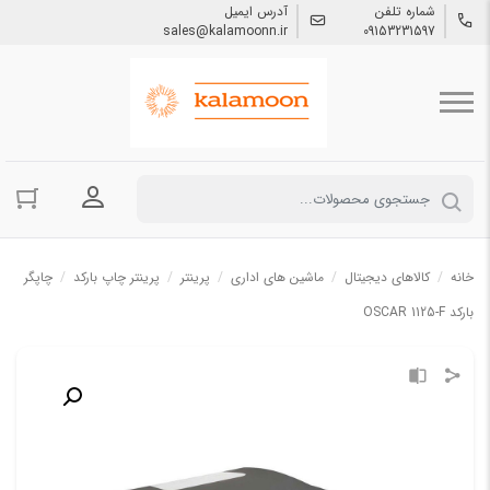
شماره تلفن
آدرس ایمیل
sales@kalamoonn.ir
09153231597
ورود به حسا
خانه
/
کالاهای دیجیتال
/
ماشین های اداری
/
پرینتر
/
پرینتر چاپ بارکد
/
چاپگر
باركد OSCAR 1125-F