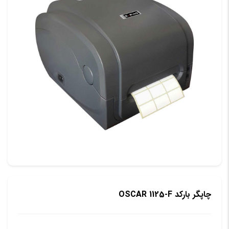
چاپگر باركد OSCAR 1125-F