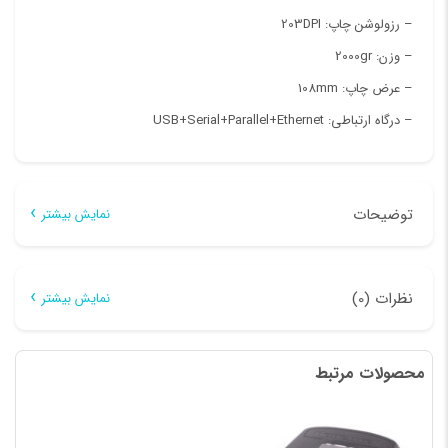
– رزولوشن چاپ: 203DPI
– وزن: 2000gr
– عرض چاپ: 108mm
– درگاه ارتباطی: USB+Serial+Parallel+Ethernet
توضیحات
نمایش بیشتر
توضیحات
نظرات (0)
نمایش بیشتر
چاپگر لیبل
که با اسامی لیبل پرینتر شناخته میشود یکی ازآنها پرینتر لیبل
هیچ دیدگاهی برای این محصول نوشته نشده است.
زن مدل ۱۱۲۵-F از تکنولوژی چاپ حرارتی مستقیم بهره می برد که جزء
محصولات مرتبط
اولین کسی باشید که دیدگاهی می نویسد “چاپگر باركد
محصولات فروشگاهی محسوب می شود که توسط شرکت اسکار طراحی
OSCAR 1125-F”
و ساخته شده است، این دستگاه لیبل پرینتر برای کاربرانی با حجم کاری