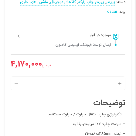
دسته:
پرینتر
,
پرینتر چاپ بارکد
,
کالاهای دیجیتال
,
ماشین های اداری
برند:
oscar
موجود در انبار
ارسال توسط فروشگاه اینترنتی کالامون
4,170,000
تومان
چاپگر
باركد
توضیحات
OSCAR
1125-
– تکنولوژی چاپ: انتقال حرارت / حرارت مستقيم
F
– سرعت چاپ: 127 میلیمتربرثانیه
عدد
– ابعاد: 210x180x285mm