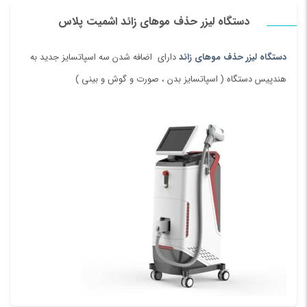
نام
*
کند. بارکد پرینتر (۱۱۲۵F) اسکار با تجهیز به تکنولوژی چاپ (انتقال حرارت
دستگاه لیزر حذف موهای زائد اشمیت پلاس
یا حرارتی مستقیم) مناسب برای مصارف فروشگاهی و واحدهای بسته
بندی کالا می باشد و سرعت چاپ آن برابر با ۱۲۷ میلی متر بر ثانیه با
دستگاه لیزر حذف موهای زائد
دارای اضافه شدن سه اسپاتسایز جدید به
ایمیل
*
کیفیت چاپ ۲۰۳ dpi که از وضوح متوسطی برخودار است، عرض چاپ
هندپیس دستگاه ( اسپاتسایز بدن ، صورت و گوش و بینی )
لیبل پرینتر یا بارکد زن اسکار ۱۰۸ میلی متر که نوع کاغذی که در این
دستگاه استفاده می شود، در مقابل حرارت دستگاه واکنش نشان می
دهد.
ذخیره نام، ایمیل و وبسایت من در مرورگر برای زمانی که دوباره دیدگاهی
می‌نویسم.
بارکد زن مورد نظر ما قابلیت چاپ بارکدهای نوع (۱D) و (۲D)
را داشته و دارای تمامی استانداردهای طراحی صنعتی می
باشد و از قابلیت های اتصالات آن می توان مواردی همچون
پورت های اتصالی نوع (
USB
) و (Parallel) و (Serial) و
(Ethernet) اشاره کرد.