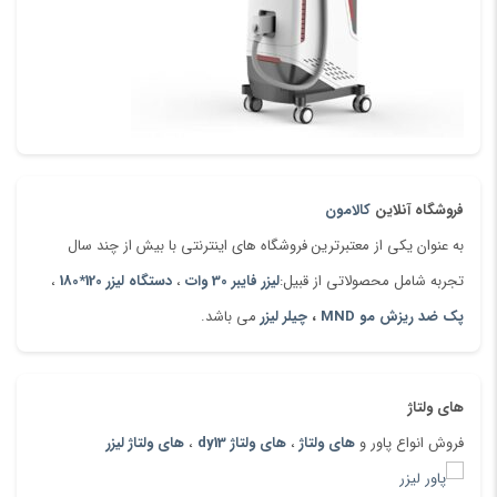
زبان چاپ : PCL6 , PCL5 , PS
نوع اتصال : ۱HI-SPEED USB 2.0 HOST , 1 HI-SPEED USB
2.0 DEVICE , 1 ETHERNET 10/100/1000 , 2 INTERNAL USB
2.0 HOST
فروشگاه آنلاین
کالامون
به عنوان یکی از معتبرترین فروشگاه های اینترنتی با بیش از چند سال
تجربه شامل محصولاتی از قبیل:
لیزر فایبر 30 وات
،
دستگاه لیزر 120*180
،
پک ضد ریزش مو MND
،
چیلر لیزر
می باشد.
های ولتاژ
فروش انواع پاور و
های ولتاژ
،
های ولتاژ dy13
،
های ولتاژ لیزر