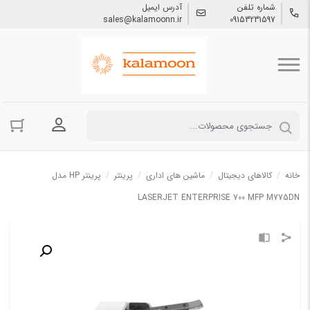
شماره تلفن
آدرس ایمیل
sales@kalamoonn.ir
09153231597
ورود به حسا
خانه
/
کالاهای دیجیتال
/
ماشین های اداری
/
پرینتر
/
پرینتر HP مدل
LASERJET ENTERPRISE 700 MFP M775DN