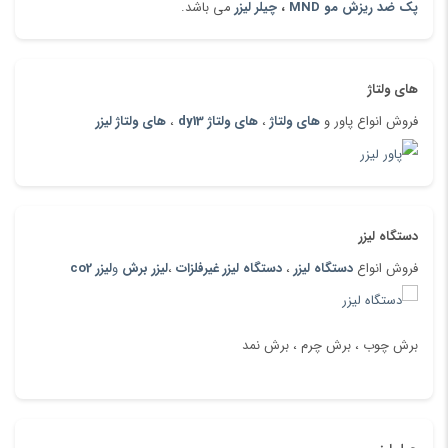
پک ضد ریزش مو MND
،
چیلر لیزر
می باشد.
های ولتاژ
فروش انواع پاور و
های ولتاژ
،
های ولتاژ dy13
،
های ولتاژ لیزر
دستگاه لیزر
فروش انواع
دستگاه لیزر
،
دستگاه لیزر غیرفلزات
،
لیزر برش
و
لیزر co2
برش چوب ، برش چرم ، برش نمد
هایفو اولتراپی چهار بعدی
: (
صورت
،
بدن
،
ویمکس
،
واژینال
وآر اف
فرکشنال)معجزه قرن