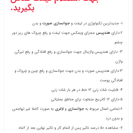
بگیرید.
1- جدیدترین تکنولوژی در لیفت و
جوانسازی
صورت
و بدن
2-دارای
هندپیس
مجزای ویمکس جهت لیفت و رفع چروک های ریز دور
چشم
3- دارای هندپیس واژینال جهت جوانسازی و رفع افتادگی و رفع تیرگی
واژن
3-دارای هندپیس صورت و بدن جهت جوانسازی و رفع چین و چروک و
افتادگی پوست
4- قابلیت شات زنی 12 خط در هر بار شات زنی
5-دارای 12 کاتریج متفاوت برای مناطق عملیاتی
6-تمامی اعمال مربوط به
جوانسازی
و
لاغری
به صورت کاملا غیر تهاجمی
و بدون درد
7- مشاهده 50 درصد تاثیر پس از اتمام کار و تاثیر نهایی بعد از 2ماه