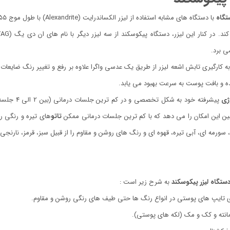
تگاه
با دستگاه های مشابه استفاده از لیزر الکساندرایت (Alexandrite) با طول موج 755 نانومتر است که علاوه بر تاثیر
ی برد.
 به کارگیری تابش اشعه لیزر از طریق یک عدسی واگرا علاوه بر رفع و تغییر رنگ ضای
 و بافت پوست به سرعت بهبود می یابد.
ژی
پیشرفته خود به شکل تخصصی و در کم ترین جلسات درمانی (بین 2 الی 4 جلسه) به رفع تاتو در انواع طیف
 این امکان را می دهد که با کم ترین جلسات درمانی ممکن
تاتو
های تیره و رنگی ر
 سورمه ای، آبی تیره، قهوه ای و رنگ های روشن و مقاوم را از قبیل سبز، قرمز، نارنجی
ستگاه لیزر پیکوسکند
به شرح زیر است :
ی تایپ های پوستی در انواع رنگ ها حتی طیف های رنگی روشن و مقاوم.
انته و کک و مک (لکه های پوستی).