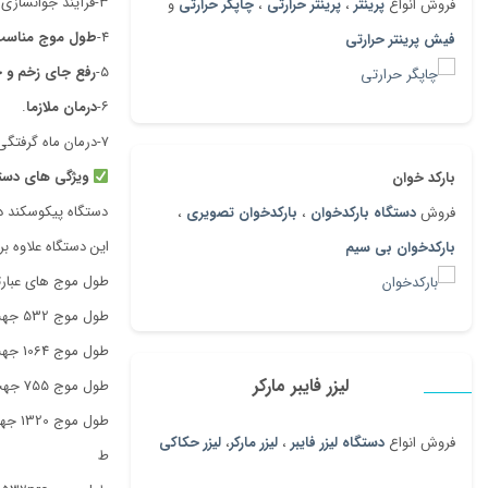
۳-فرآیند جوانسازی فرکشنال.
فروش انواع
پرینتر
،
پرینتر حرارتی
،
چاپگر حرارتی
و
۴-
طول موج مناسب 
فیش پرینتر حرارتی
۵-
رفع جای زخم و
۶-
درمان ملازما
.
۷-درمان ماه گرفتگی و خال های مادر زادی.
ویژگی های دست
بارکد خوان
دستگاه پیکوسکند د
فروش
دستگاه بارکدخوان
،
بارکدخوان تصویری
،
این دستگاه علاوه 
بارکدخوان بی سیم
طول موج های عبارتن
طول موج 532 جهت حذف تتو های رنگی
طول موج 1064 جهت حذف تتو های تیره
لیزر فایبر مارکر
طول موج 755 جهت جوانسازی و رفع لک و کک ومک
طول موج 1320 جهت کربن پیلینگ و کربن تراپی
فروش انواع
دستگاه لیزر فایبر
،
لیزر مارکر
،
لیزر حکاکی
ط