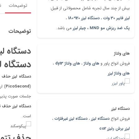
توضیحات
ن
بیش از چند سال تجربه شامل محصولاتی از قبیل:
لیزر فایبر 30 وات
،
دستگاه لیزر 120*180
،
پک ضد ریزش مو MND
،
چیلر لیزر
می باشد.
توضیحات
دستگاه لی
های ولتاژ
دستگاه ل
فروش انواع پاور و
های ولتاژ
،
های ولتاژ dy13
،
های ولتاژ لیزر
دستگاه لیزر حذف 
(
PicoSecond
) ار
جلسات صورت پذیرد
دستگاه لیزر حذف ت
دستگاه لیزر
است.
فروش انواع
دستگاه لیزر
،
دستگاه لیزر غیرفلزات
،
لیزر برش
و
لیزر co2
حذف تتو 