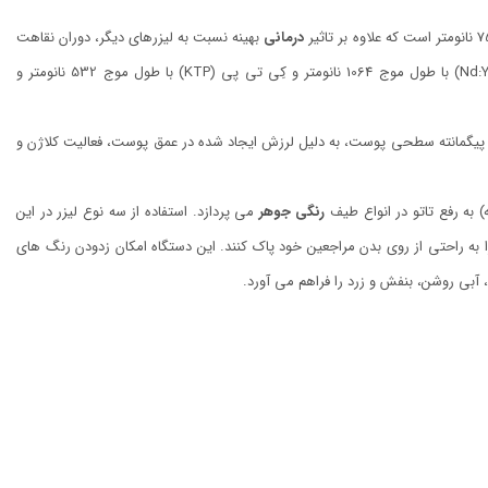
درمانی
بهینه نسبت به لیزرهای دیگر، دوران نقاهت
را نیز کوتاه تر می کند. در کنار این لیزر، دستگاه پیکوسکند از سه لیزر دیگر با نام های ان دی یگ (Nd:YAG) با طول موج 1064 نانومتر و کِی تی پی (KTP) با طول موج 532 نانومتر و
عات پیگمانته سطحی پوست، به دلیل لرزش ایجاد شده در عمق پوست، فعالیت کلاژن و
رنگی جوهر
می پردازد. استفاده از سه نوع لیزر در این
ا به راحتی از روی بدن مراجعین خود پاک کنند. این دستگاه امکان زدودن رنگ های
، آبی روشن، بنفش و زرد را فراهم می آورد.