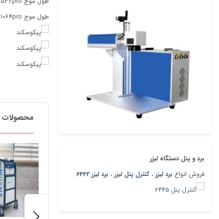
طول موج 532pro جهت حذف تتوهای رنگی ابرو وخط لب
طول موج 1064pro جهت
محصولات م
برد و پنل دستگاه لیزر
فروش انواع
برد لیزر
،
کنترل پنل لیزر
،
برد لیزر 6442