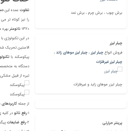
تفاوت
عمده این
دس
برش چوب ، برش چرم ، برش نمد
1320
نانومتر
بهره م
در این تکنولوژی با
چیلر لیزر
الاستین تحریک شده
فروش انواع
چیلر لیزر
،
چیلر لیزر موهای زائد
،
پیکوسکند با
تکنولو
چیلر لیزر غیرفلزات
دستگاه به متخصصین
تیره از قبیل مشکی،
چیلر لیزر موهای زاید و غیرفلزات
از جمله
کاربردهای د
۱-
رفع تاتو
در کلیه 
۲-
رفع ضایعات
پیگم
پرینتر حرارتی