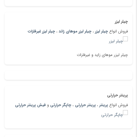
چیلر لیزر
فروش انواع
چیلر لیزر
،
چیلر لیزر موهای زائد
،
چیلر لیزر غیرفلزات
چیلر لیزر موهای زاید و غیرفلزات
شرایط فروش:
نقد و اقساط
بدون بهره
آموزش اپراتوری
رایگان
ارسال رایگان به تمام نقاط کشور
تحویل حضوری رایگان
پرینتر حرارتی
آماده قرارداد با پزشکان ، سرمایه گذاران ،
کلینیک
ها و سالن های زیبایی
فروش انواع
پرینتر
،
پرینتر حرارتی
،
چاپگر حرارتی
و
فیش پرینتر حرارتی