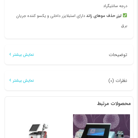
درجه سانتیگراد
لیزر حذف موهای زائد
دارای استبلایزر داخلی و یکسو کننده جریان
برق
توضیحات
نمایش بیشتر
توضیحات
نظرات (0)
نمایش بیشتر
دستگاه لیزر اشمیت پلاس
(
Schmidt plus
)
اولین دستگاه
لیزر
هیچ دیدگاهی برای این محصول نوشته نشده است.
حذف موهای زائد
بدون درد داخل ایران
( به گفته مشتریان محترم )
محصولات مرتبط
اولین کسی باشید که دیدگاهی می نویسد “دستگاه لیزر
فروش فوق‌العاده
دستگاه لیزر موهای زائد
Schmidt plus
آلمان
مدل
اشمیت پلاس”
2021
نشانی ایمیل شما منتشر نخواهد شد.
بخش‌های موردنیاز علامت‌گذاری
دستگاه
لیزر حذف موهای زائد
دارای
سه طول موج
: الکساندرایت
شده‌اند
*