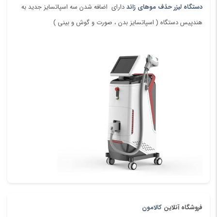
دستگاه لیزر حذف موهای زائد
دارای اضافه شدن سه اسپاتسایز جدید به
هندپیس دستگاه ( اسپاتسایز بدن ، صورت و گوش و بینی )
ایمیل
*
ذخیره نام، ایمیل و وبسایت من در مرورگر برای زمانی که دوباره دیدگاهی
می‌نویسم.
قابلیت ذخیره پرونده تمامی مشتریان در دستگاه و تنظیم خودکار
دستگاه برای جلسه
جوابدهی کاملا تضمینی فقط در 4 جلسه
24 ماه گارانتی
(گارانتی تعویض قطعات) دستگاه بدون قید و شرط
4 ماه گارانتی عودت دستگاه
( در صورت عدم نارضایتی مشتری از
جوابدهی دستگاه) بدون کسر مبلغ
تعهد شرکت در قبال ارائه خدمات در بدترین شرایط ظرف مدت
فروشگاه آنلاین
کالامون
48ساعت به مشتری