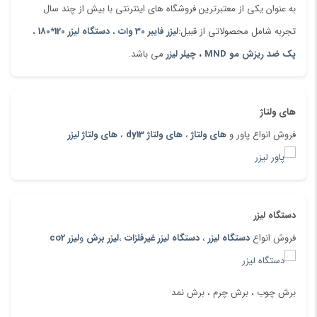
به عنوان یکی از معتبرترین فروشگاه های اینترنتی با بیش از چند سال
10سال خدمات پس از فروش در سراسر نقاط کشور
تجربه شامل محصولاتی از قبیل:
لیزر فایبر 30 وات
،
دستگاه لیزر 120*180
،
10سال
تضمین ۱۰۰%
تامین قطعات
پک ضد ریزش مو MND
،
چیلر لیزر
می باشد.
های ولتاژ
فروش انواع پاور و
های ولتاژ
،
های ولتاژ dy13
،
های ولتاژ لیزر
دستگاه لیزر
فروش انواع
دستگاه لیزر
،
دستگاه لیزر غیرفلزات
،
لیزر برش
و
لیزر co2
برش چوب ، برش چرم ، برش نمد