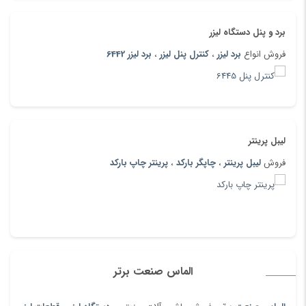
برد و پنل دستگاه لیزر
فروش انواع
برد لیزر
،
کنترل پنل لیزر
،
برد لیزر 6442
لیبل پرینتر
فروش
لیبل پرینتر
،
چاپگر بارکد
،
پرینتر چاپ بارکد
الماس صنعت برتر