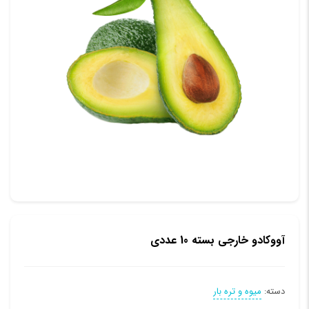
آووکادو خارجی بسته 10 عددی
دسته:
میوه و تره بار