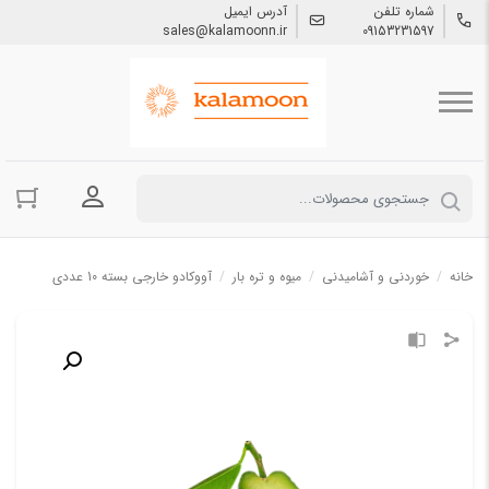
شماره تلفن
آدرس ایمیل
sales@kalamoonn.ir
09153231597
ورود به حسا
خانه
/
خوردنی و آشامیدنی
/
میوه و تره بار
/
آووکادو خارجی بسته 10 عددی