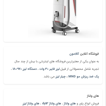
میز کار دستگاه های مشابه در صورت قرار دادن قطعه کار با وزن بالا در
صورتی که دستگاه های شرکت الماس صنعت قابلیت تحمل قطعه کار تا
250 کیلو گرم را دارد.
میز کار منحصر به فرد : ساخت میز کار به وسیله مفتول های فلزی چند
ویژگی خاص به این میز کار داده است.سطح منحنی این مفتول ها باعث
پراش نور برگشتی می شود ، و هم چنین فاصله مناسب مفتول های فلزی
از یک دیگر امکان برش قطعات کوچک را بدون گیر کردن در سوراخ های
فروشگاه آنلاین
کالامون
میز را می دهد .در صورتی که میزهای هانیکام و تیغه ای مجود در بازر
به عنوان یکی از معتبرترین فروشگاه های اینترنتی با بیش از چند سال
هم از نظر استحکام و هم از نظر تمیزی کار در سطح بسیار پایین تری از
تجربه شامل محصولاتی از قبیل:
لیزر فایبر 30 وات
،
دستگاه لیزر 120*180
،
میزهای مفتلی هستند.
پک ضد ریزش مو MND
،
چیلر لیزر
می باشد.
وجود درب در لیزر با سایز بزرگ یکی از ویژگیهای بسیار مهم در این
دستگاه های می باشد، عدم خروجی آلودگی در هنگام برش از دستگاه
یکی از پارامتر ها مهم در انتخاب دستگاه می باشد.
های ولتاژ
سایز مفید میز کار 99*155سانتی متر
فروش انواع پاور و
های ولتاژ
،
های ولتاژ dy13
،
های ولتاژ لیزر