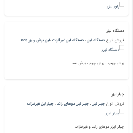
دارای طاقه بازکن
مخصوص برش پارچه و چرم
میز وکیوم جهت جلوگیری از چروک شدن پارچه و چرم
دستگاه لیزر
دارای درب جهت جلوگیری از خروج صدا و دود
فروش انواع
دستگاه لیزر
،
دستگاه لیزر غیرفلزات
،
لیزر برش
و
لیزر co2
دارای پنل تصویری رنگی با قابلیت آپلود 100 فایل متفاوت
برش چوب ، برش چرم ، برش نمد
چیلر لیزر
فروش انواع
چیلر لیزر
،
چیلر لیزر موهای زائد
،
چیلر لیزر غیرفلزات
چیلر لیزر موهای زاید و غیرفلزات