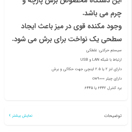
این دستگاه مخصوص برش پارچه و
و
چرم می باشد.
پارچه
وجود مکنده قوی در میز باعث ایجاد
عدد
سطحی یک نواخت برای برش می شود.
سیستم حرکتی: غلطکی
ارتباط با شبکه LAN و USB
دارای لنز 2 یا 2.5 اینچی جهت حکاکی و برش
دارای چیلر cw9000
برد کنترل 6442 یا 6445
توضیحات
نمایش بیشتر