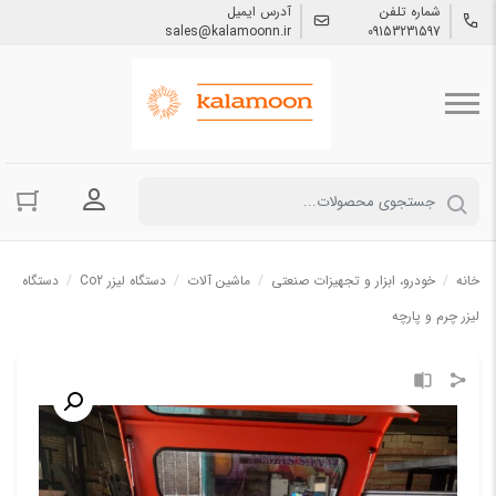
شماره تلفن
آدرس ایمیل
sales@kalamoonn.ir
09153231597
ورود به حسا
خانه
/
خودرو، ابزار و تجهیزات صنعتی
/
ماشین آلات
/
دستگاه لیزر Co2
/
دستگاه
لیزر چرم و پارچه