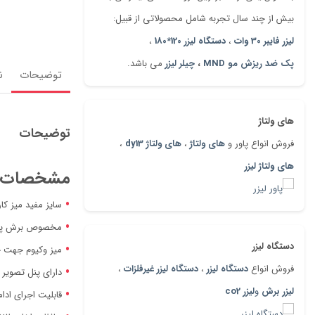
بیش از چند سال تجربه شامل محصولاتی از قبیل:
لیزر فایبر 30 وات
،
دستگاه لیزر 120*180
،
پک ضد ریزش مو MND
،
چیلر لیزر
می باشد.
توضیحات
ن
های ولتاژ
توضیحات
فروش انواع پاور و
های ولتاژ
،
های ولتاژ dy13
،
های ولتاژ لیزر
مشخصات دس
سایز مفید میز کار 160*240سانتی م
مخصوص برش پارچ
دستگاه لیزر
میز وکیوم جهت ج
فروش انواع
دستگاه لیزر
،
دستگاه لیزر غیرفلزات
،
دارای پنل تصویر با قابلیت
لیزر برش
و
لیزر co2
قابلیت اجرای ادا