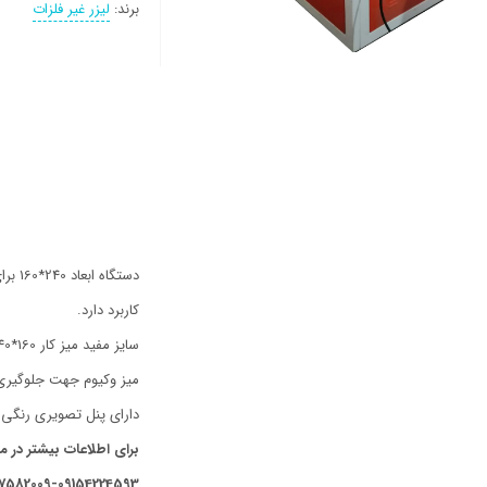
برند:
لیزر غیر فلزات
دستگا
کاربرد دارد.
سایز مفید میز کار 160*240سانتی متر
میز وکیوم جهت جلوگیری 
دارای پنل تصویری رنگی با قابلیت آ
برای اطلاعات بیشتر در م
7582009-09154224593