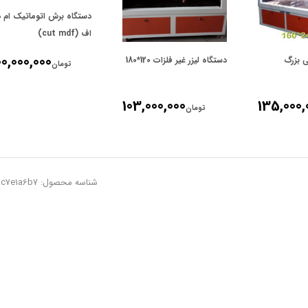
دستگاه برش اتوماتیک ام 
اف (cut mdf)
0,000,000
ی بزرگ
دستگاه لیزر غیر فلزات 120*180
تومان
103,000,000
135,000,
تومان
شناسه محصول: 2aeac7e1a6b7