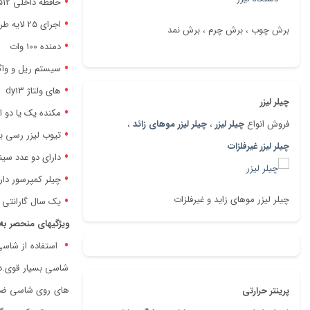
حافظه داخلی 512 مگابایتی
اجرای 25 لایه طراحی متفاوت
برش چوب ، برش چرم ، برش نمد
دمنده 100 وات
سیستم ریل و وا
های ولتاژ dy13
چیلر لیزر
مکنده یک یا دو 
فروش انواع
چیلر لیزر
،
چیلر لیزر موهای زائد
،
تیوب لیزر رسی با حدا
چیلر لیزر غیرفلزات
دارای دو عدد س
چیلر کمپرسور دار w9000
چیلر لیزر موهای زاید و غیرفلزات
یک سال گارانتی 
ویژگیهای منحصر به 
شاسی بسیار قوی.د
های روی شاسی ضعیف 
پرینتر حرارتی