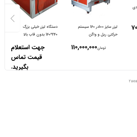
دی
70
لیزر سایز 100در 160 سیستم
دستگاه لیزر خیلی بزرگ
حرکتی ریل و واگن
240*160 بدون قاب بالا
110,000,000
جهت استعلام
تومان
قیمت تماس
بگیرید.