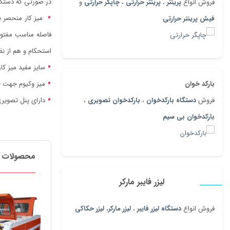
در صورتی که دستگاه های
فروش انواع
پرینتر
،
پرینتر حرارتی
،
چاپگر حرارتی
و
میز کار منحصر ب
فیش پرینتر حرارتی
فاصله مناسب مفتول
استحکام و هم از نظ
سایز مفید میز کار 160*240سانتی م
میز وکیوم جهت ج
بارکد خوان
دارای پنل تصویری رنگی ب
فروش
دستگاه بارکدخوان
،
بارکدخوان تصویری
،
بارکدخوان بی سیم
محصولات م
لیزر فایبر مارکر
فروش انواع
دستگاه لیزر فایبر
،
لیزر مارکر
،
لیزر حکاکی