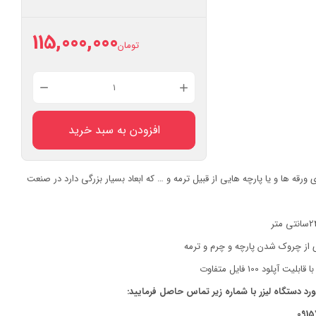
115,000,000
تومان
دستگاه
خیلی
بزرگ
افزودن به سبد خرید
240*160
بدون
ه ابعاد 240*160 برای ورقه ها و یا پارچه هایی از قبیل ترمه و … که ابعاد بسیار بزرگی دارد در صنعت
قاب
بالا
عدد
از چروک شدن پارچه و چرم و ترمه
پلود 100 فایل متفاوت
ورد دستگاه لیزر با شماره زیر تماس حاصل فرمایید:
0915