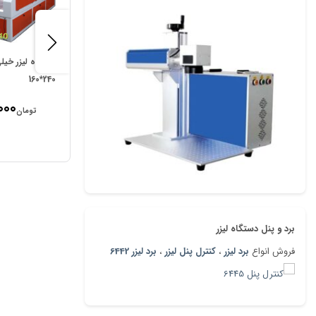
دستگاه لیزر خیل
240*160
000
تومان
برد و پنل دستگاه لیزر
فروش انواع
برد لیزر
،
کنترل پنل لیزر
،
برد لیزر 6442