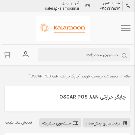
شماره تلفن
آدرس ایمیل
sales@kalamoonn.ir
09153231597
ورود به حسا
خانه
/
محصولات برچسب خورده “چاپگر حرارتي OSCAR POS 88N”
چاپگر حرارتي OSCAR POS 88N
نمایش یک نتیجه
مرتب‌سازی پیش‌فرض
جستجوی پیشرفته