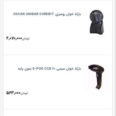
باركد خوان روميزي OSCAR UNIBAR COREBIT
2,070,000
تومان
باركد خوان سيمي E-POS CCD 20 بدون پایه
563,000
تومان