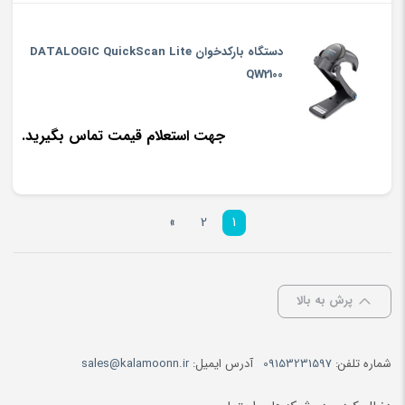
دستگاه بارکدخوان DATALOGIC QuickScan Lite
QW2100
جهت استعلام قیمت تماس بگیرید.
»
2
1
پرش به بالا
شماره تلفن:
09153231597
آدرس ایمیل:
sales@kalamoonn.ir