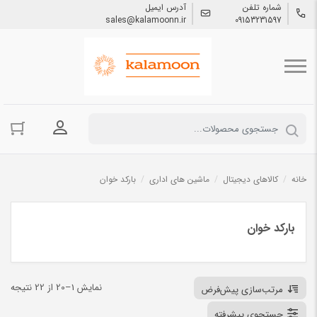
شماره تلفن
آدرس ایمیل
sales@kalamoonn.ir
09153231597
ورود به حسا
خانه
/
کالاهای دیجیتال
/
ماشین های اداری
/
بارکد خوان
بارکد خوان
نمایش 1–20 از 22 نتیجه
مرتب‌سازی پیش‌فرض
جستجوی پیشرفته