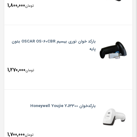
1,800,000
تومان
بارکد خوان نوری بیسیم OSCAR OS-60CBR بدون
پایه
1,270,000
تومان
بارکدخوان Honeywell Youjie YJ3300
1,700,000
تومان