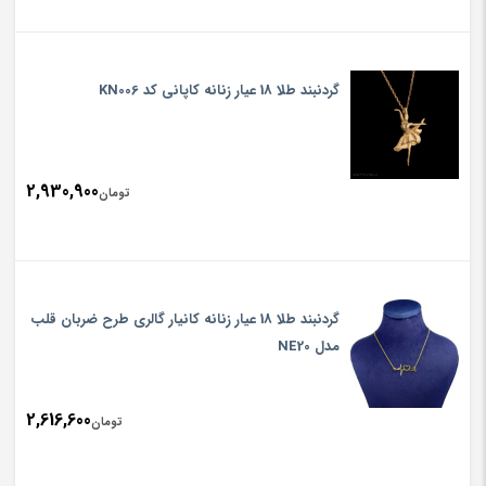
گردنبند طلا 18 عیار زنانه کاپانی کد KN006
2,930,900
تومان
گردنبند طلا 18 عیار زنانه کانیار گالری طرح ضربان قلب
مدل NE20
2,616,600
تومان