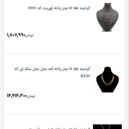
گردنبند طلا 18 عیار زنانه آزوریت کد H178
1,807,990
تومان
گردنبند طلا 18 عیار زنانه آلند مدل مدل سکه ای کد
BZS2
14,414,300
تومان