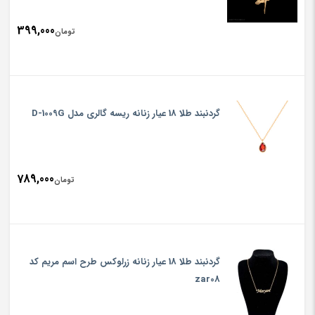
399,000
تومان
گردنبند طلا 18 عیار زنانه ریسه گالری مدل D-1009G
789,000
تومان
گردنبند طلا 18 عیار زنانه زرلوکس طرح اسم مریم کد
zar08