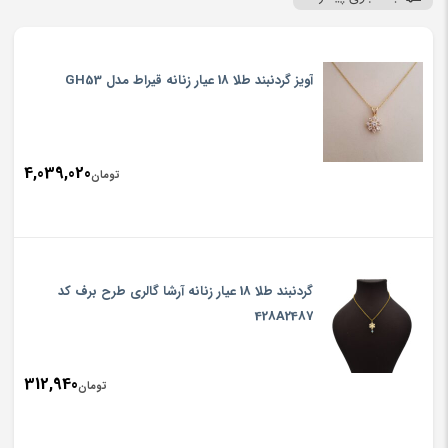
آویز گردنبند طلا 18 عیار زنانه قیراط مدل GH53
4,039,020
تومان
گردنبند طلا 18 عیار زنانه آرشا گالری طرح برف کد
428A2487
312,940
تومان