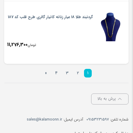
گردنبند طلا 18 عیار زنانه کانیار گالری طرح قلب کد 187
11,276,300
تومان
»
4
3
2
1
پرش به بالا
شماره تلفن:
09153231597
آدرس ایمیل:
sales@kalamoonn.ir