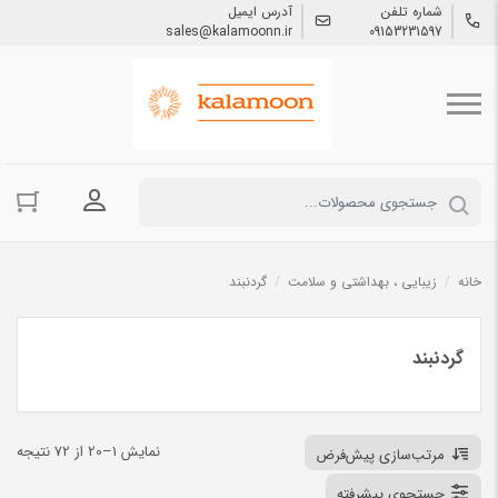
شماره تلفن
آدرس ایمیل
sales@kalamoonn.ir
09153231597
ورود به حسا
خانه
/
زیبایی ، بهداشتی و سلامت
/
گردنبند
گردنبند
نمایش 1–20 از 72 نتیجه
مرتب‌سازی پیش‌فرض
جستجوی پیشرفته