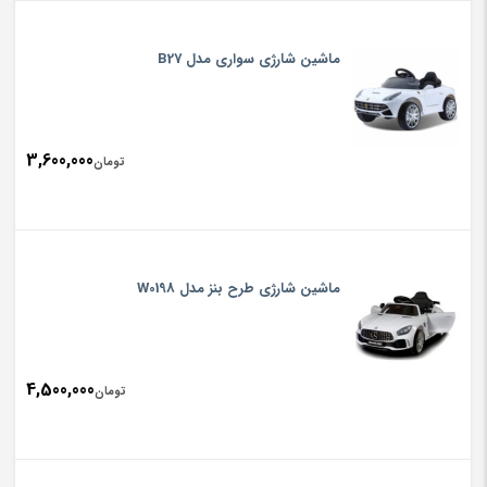
ماشین شارژی سواری مدل B27
3,600,000
تومان
ماشین شارژی طرح بنز مدل W0198
4,500,000
تومان