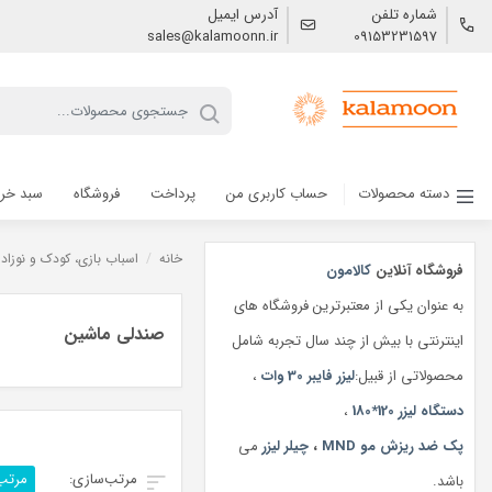
شماره تلفن
آدرس ایمیل
sales@kalamoonn.ir
09153231597
دسته محصولات
حساب کاربری من
پرداخت
فروشگاه
سبد خر
خانه
/
اسباب بازی، کودک و نوزاد
فروشگاه آنلاین
کالامون
به عنوان یکی از معتبرترین فروشگاه های
صندلی ماشین
اینترنتی با بیش از چند سال تجربه شامل
محصولاتی از قبیل:
لیزر فایبر 30 وات
،
دستگاه لیزر 120*180
،
پک ضد ریزش مو MND
،
چیلر لیزر
می
مرتب
باشد.