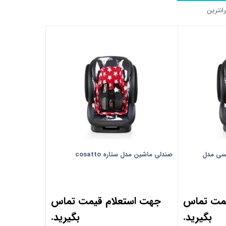
انترین
کسی مدل
ﺻﻨﺪﻟﯽ ﻣﺎﺷﯿﻦ مدل ستاره cosatto
یمت تماس
جهت استعلام قیمت تماس
بگیرید.
بگیرید.