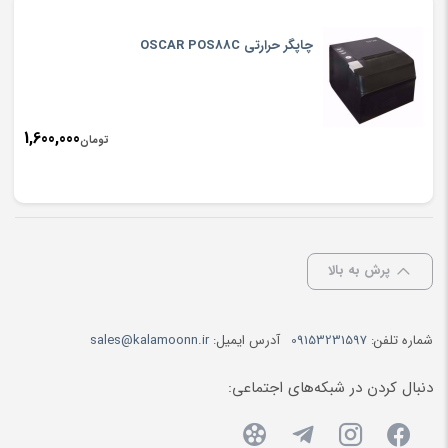
چاپگر حرارتي OSCAR POS88C
1,600,000
تومان
پرش به بالا
شماره تلفن:
09153231597
آدرس ایمیل:
sales@kalamoonn.ir
دنبال کردن در شبکه‌های اجتماعی: