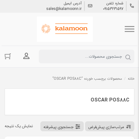
شماره تلفن
آدرس ایمیل
sales@kalamoonn.ir
09153231597
ورود به حسا
خانه
/
محصولات برچسب خورده “OSCAR POS88C”
OSCAR POS88C
نمایش یک نتیجه
مرتب‌سازی پیش‌فرض
جستجوی پیشرفته