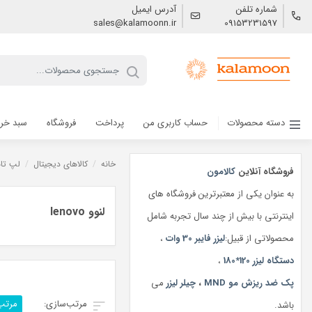
شماره تلفن
آدرس ایمیل
sales@kalamoonn.ir
09153231597
دسته محصولات
حساب کاربری من
پرداخت
فروشگاه
سبد خر
خانه
/
کالاهای دیجیتال
/
لپ تا
فروشگاه آنلاین
کالامون
به عنوان یکی از معتبرترین فروشگاه های
لنوو lenovo
اینترنتی با بیش از چند سال تجربه شامل
محصولاتی از قبیل:
لیزر فایبر 30 وات
،
دستگاه لیزر 120*180
،
پک ضد ریزش مو MND
،
چیلر لیزر
می
مرتب
باشد.