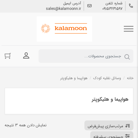
شماره تلفن
آدرس ایمیل
sales@kalamoonn.ir
09153231597
ورود به حسا
خانه
/
وسائل نقلیه کودک
/
هواپیما و هلیکوپتر
هواپیما و هلیکوپتر
نمایش دادن همه 3 نتیجه
مرتب‌سازی پیش‌فرض
جستجوی پیشرفته