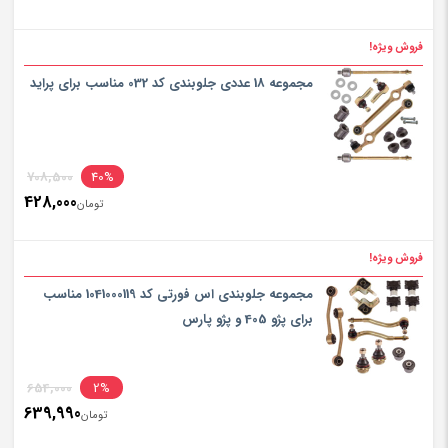
فروش ویژه!
مجموعه 18 عددی جلوبندی کد 032 مناسب برای پراید
708,500
40%
428,000
تومان
فروش ویژه!
مجموعه جلوبندی اس فورتی کد 1041000119 مناسب
برای پژو 405 و پژو پارس
654,000
2%
639,990
تومان