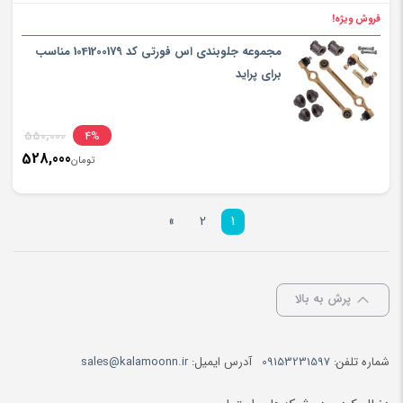
فروش ویژه!
مجموعه جلوبندی اس فورتی کد 1041200179 مناسب
برای پراید
550,000
4%
528,000
تومان
»
2
1
پرش به بالا
شماره تلفن:
09153231597
آدرس ایمیل:
sales@kalamoonn.ir