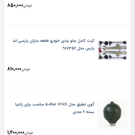
850,000
تومان
کیت کامل جلو بندی خودرو قطعه سازان پارسی لند
پارس مدل 966352
810,000
تومان
گوی تعلیق مدل 50Bar IFHS مناسب برای زانتیا
بسته 2 عددی
1,400,000
تومان