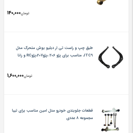
140,000
تومان
طبق چپ و راست تی ار دبلیو بوش متحرک مدل
JTC9 مناسب برای پژو 206 ،پژو207،پژوRC و رانا
1,600,000
تومان
قطعات جلوبندی خودرو مدل امین مناسب برای تیبا
مجموعه 8 عددی