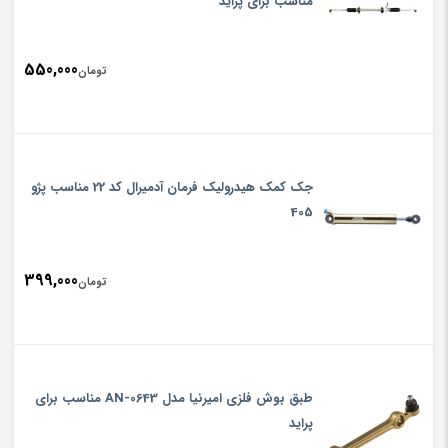
مناسب برای پراید
550,000
تومان
جک کمک هیدرولیک فرمان آدمیرال کد 22 مناسب پژو
405
399,000
تومان
طبق بوش فلزی امیرنیا مدل AN-0643 مناسب برای
پراید