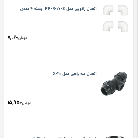
اتصال زانویی مدل PP-R-20-S بسته 4 عددی
7,060
تومان
اتصال سه راهی مدل X-20
15,950
تومان