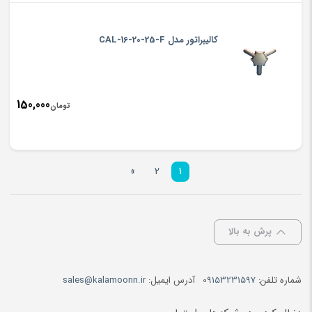
کالیبراتور مدل CAL-16-20-25-F
150,000
تومان
»
2
1
پرش به بالا
شماره تلفن:
09153231597
آدرس ایمیل:
sales@kalamoonn.ir