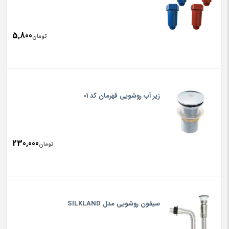
5,800
تومان
زیر آب روشویی قهرمان کد 01
230,000
تومان
سیفون روشویی مدل SILKLAND