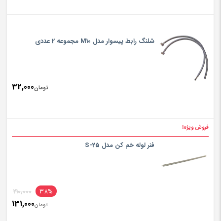
شلنگ رابط پیسوار مدل M10 مجموعه 2 عددی
32,000
تومان
فروش ویژه!
فنر لوله خم کن مدل S-25
210,000
38%
131,000
تومان