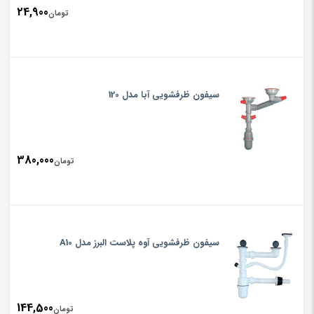
24,900
تومان
سیفون ظرفشویی آبا مدل 120
380,000
تومان
سیفون ظرفشویی آوه پلاست البرز مدل A10
144,500
تومان