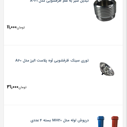
تبدیل شیر به علم ظرفشویی مدل A-31
11,000
تومان
توری سینک ظرفشویی آوه پلاست البرز مدل A60
31,000
تومان
درپوش لوله مدل MH20 بسته 4 عددی